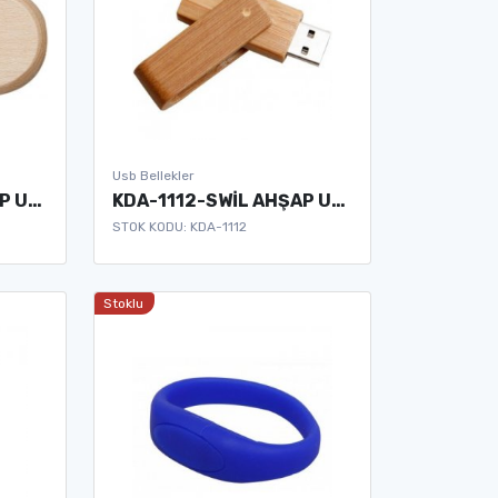
Usb Bellekler
KDA-1111-OVAL AHŞAP USB BELLEK
KDA-1112-SWİL AHŞAP USB BELLEK
STOK KODU: KDA-1112
Stoklu