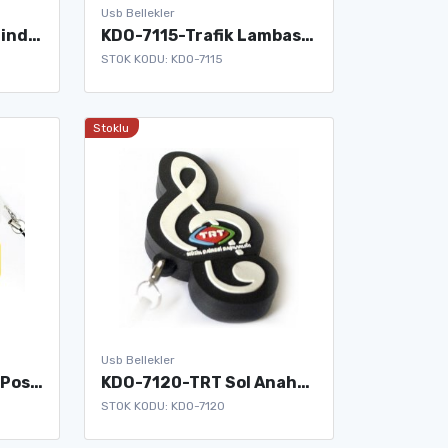
Usb Bellekler
KDO-7114-Baret Şeklinde Usb Bellek
KDO-7115-Trafik Lambası Usb Bellek
STOK KODU: KDO-7115
Stoklu
Usb Bellekler
KDO-7119-Vakıfbank Pos Usb Bellek
KDO-7120-TRT Sol Anahtarı Şeklinde Usb Bellek
STOK KODU: KDO-7120