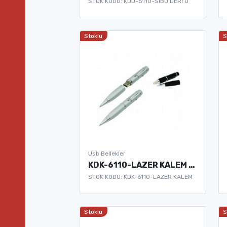
STOK KODU: KDD-5110-SİBO DERİ U
Stoklu
S
Usb Bellekler
KDK-6110-LAZER KALEM USB BELLEK
STOK KODU: KDK-6110-LAZER KALEM
Stoklu
S