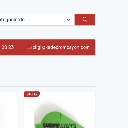
 20 23
bilgi@kadepromosyon.com
Stoklu