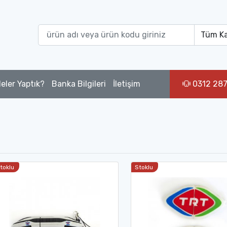
eler Yaptık?
Banka Bilgileri
İletişim
0312 287
toklu
Stoklu