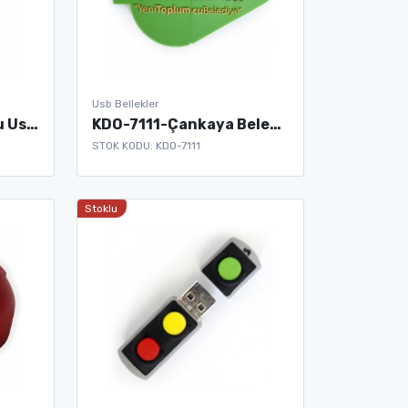
Usb Bellekler
KDO-7110-TRT Logolu Usb Bellek
KDO-7111-Çankaya Belediyesi logo Usb
STOK KODU: KDO-7111
Stoklu