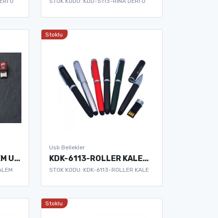
ERİ U
STOK KODU: KDD-5113-RİNA DERİ U
Stoklu
Usb Bellekler
KDK-6112-DUKA KALEM USB BELLEK
KDK-6113-ROLLER KALEM USB BELLEK
ALEM
STOK KODU: KDK-6113-ROLLER KALE
Stoklu