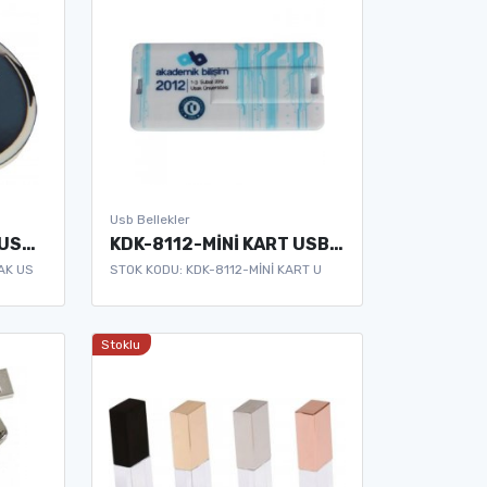
Usb Bellekler
KDK-8111-YUVARLAK USB BELLEK
KDK-8112-MİNİ KART USB BELLEK
AK US
STOK KODU: KDK-8112-MİNİ KART U
Stoklu