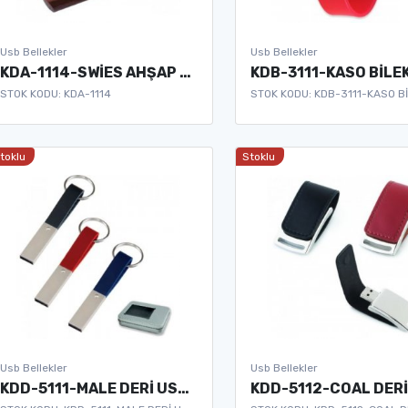
Usb Bellekler
Usb Bellekler
KDA-1114-SWİES AHŞAP METAL USB BELLEK
STOK KODU: KDA-1114
STOK KODU: KDB-3111-KASO B
toklu
Stoklu
Usb Bellekler
Usb Bellekler
KDD-5111-MALE DERİ USB BELLEK