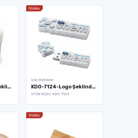
Stoklu
Usb Bellekler
KDO-7123-İmplant Şeklinde Usb Bellek
KDO-7124-Logo Şeklinde Usb Bellek
STOK KODU: KDO-7124
Stoklu