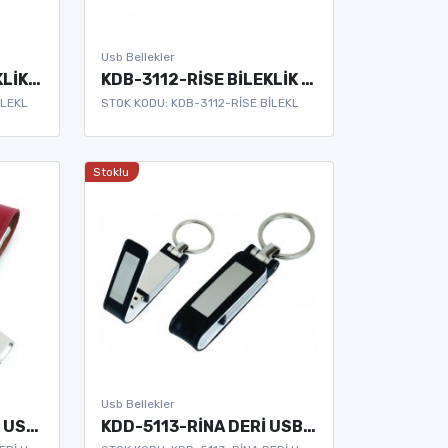
Usb Bellekler
KDB-3111-KASO BİLEKLİK USB BELLEK
KDB-3112-RİSE BİLEKLİK USB BELLEK
İLEKL
STOK KODU: KDB-3112-RİSE BİLEKL
Stoklu
Usb Bellekler
KDD-5112-COAL DERİ USB BELLEK
KDD-5113-RİNA DERİ USB BELLEK