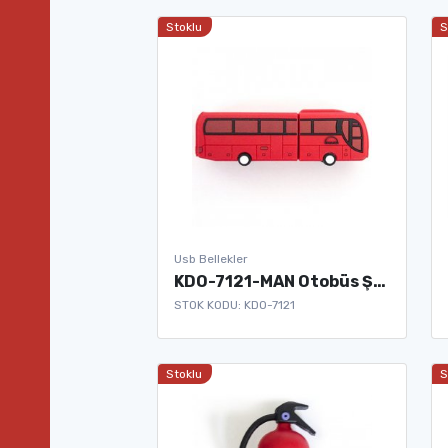
Stoklu
S
Usb Bellekler
KDO-7121-MAN Otobüs Şeklinde Usb Bellek
STOK KODU: KDO-7121
Stoklu
S