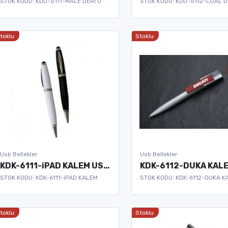
STOK KODU: KDD-5111-MALE DERİ U
STOK KODU: KDD-5112-COAL D
toklu
Stoklu
Usb Bellekler
Usb Bellekler
KDK-6111-iPAD KALEM USB BELLEK
STOK KODU: KDK-6111-iPAD KALEM
STOK KODU: KDK-6112-DUKA K
toklu
Stoklu